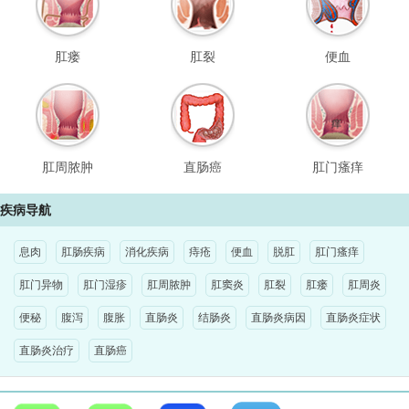
肛瘘
肛裂
便血
肛周脓肿
直肠癌
肛门瘙痒
疾病导航
息肉
肛肠疾病
消化疾病
痔疮
便血
脱肛
肛门瘙痒
肛门异物
肛门湿疹
肛周脓肿
肛窦炎
肛裂
肛瘘
肛周炎
便秘
腹泻
腹胀
直肠炎
结肠炎
直肠炎病因
直肠炎症状
直肠炎治疗
直肠癌