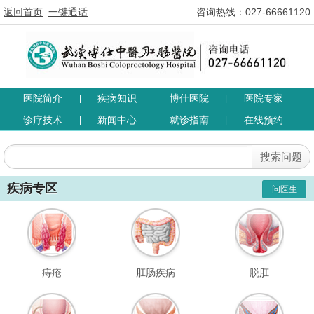
返回首页
一键通话
咨询热线：027-66661120
医院简介
疾病知识
博仕医院
医院专家
|
|
诊疗技术
新闻中心
就诊指南
在线预约
|
|
疾病专区
问医生
痔疮
肛肠疾病
脱肛