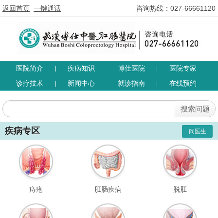
返回首页
一键通话
咨询热线：027-66661120
医院简介
疾病知识
博仕医院
医院专家
|
|
诊疗技术
新闻中心
就诊指南
在线预约
|
|
疾病专区
问医生
痔疮
肛肠疾病
脱肛