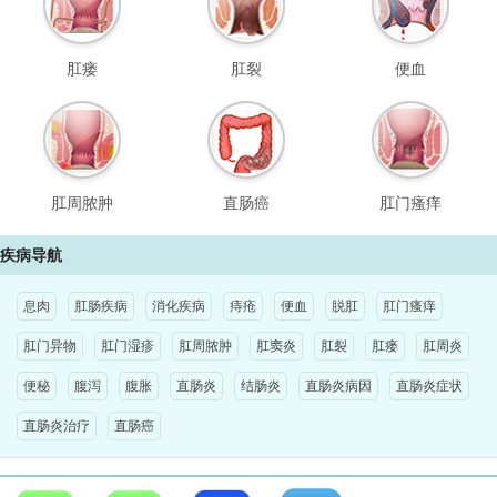
肛瘘
肛裂
便血
肛周脓肿
直肠癌
肛门瘙痒
疾病导航
息肉
肛肠疾病
消化疾病
痔疮
便血
脱肛
肛门瘙痒
肛门异物
肛门湿疹
肛周脓肿
肛窦炎
肛裂
肛瘘
肛周炎
便秘
腹泻
腹胀
直肠炎
结肠炎
直肠炎病因
直肠炎症状
直肠炎治疗
直肠癌