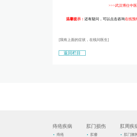
>>>武汉博仕中医
温馨提示：
还有疑问，可以点击咨询
在线预
蟹博-士肛肠
[我有上面的症状，在线问医生]
返回栏目
痔疮疾病
肛门损伤
肛周疾
·
·
·
痔疮
肛瘘
肛门脓