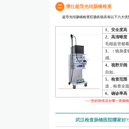
二
博仕超导光结肠镜检查
超导光结肠镜检查肛肠疾病具有以下六大优
1、安全度高
2、高清晰度
毛细血管都
3、：
镜身柔
感。
4、视野开阔
自如。
5、检查范围
道，检查全
6、确诊率高
>>>您的病情适合哪一类肠镜
武汉检查肠镜医院哪家好?