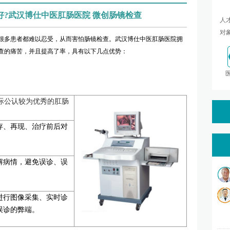
好?武汉博仕中医肛肠医院 微创肠镜检查
人
对象
多患者都难以忍受，从而害怕肠镜检查。武汉博仕中医肛肠医院拥
查的痛苦，并且提高了率，具有以下几点优势：
螃蟹博-士肛肠
前国际公认较为优秀的肛肠
存、再现、治疗前后对
解病情，避免误诊、误
进行图像采集、实时诊
误诊的弊端。