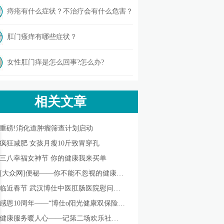
痔疮有什么症状？不治疗会有什么危害？
肛门瘙痒有哪些症状？
女性肛门痒是怎么回事?怎么办?
相关文章
重磅!消化道肿瘤筛查计划启动
疯狂减肥 女孩月瘦10斤致胃穿孔
三八幸福女神节 你的健康我来买单
[大众网]便秘——你不能不忽视的健康头号大敌!
临近春节 武汉博仕中医肛肠医院慰问贫困家庭
感恩10周年——“博仕o阳光健康双保险”隆重签约
健康服务暖人心——记第二场欢乐社区行公益活动