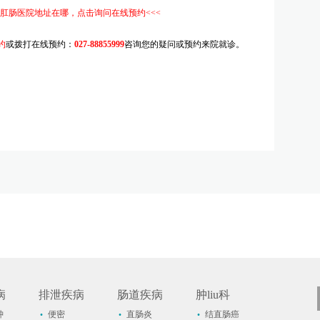
肛肠医院地址在哪，点击询问在线预约<<<
约
或拨打在线预约：
027-88855999
咨询您的疑问或预约来院就诊。
螃
病
排泄疾病
肠道疾病
肿liu科
·
·
·
肿
便密
直肠炎
结直肠癌