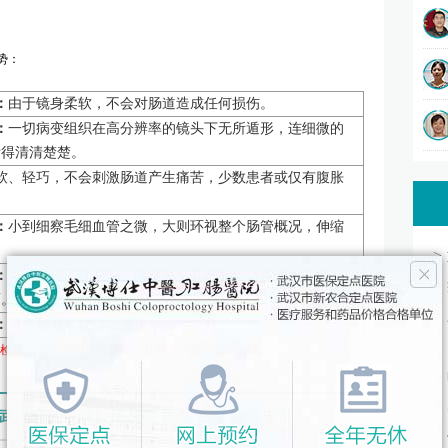
势：
：
由于镜身柔软，不会对肠道造成任何损伤。
：
一切病变组织在高分辨率的镜头下无所遁形，连细微的
看得清清楚楚。
软、轻巧，不会刺激肠道产生痛苦，少数患者或仅有腹胀
：
小到细察毛细血管之微，大则环视整个肠管概况，伸缩
>
：
可检查自乙状结肠、降结肠至升结肠一百多厘米的肠
>
面。
>
：
可有效避免误诊、漏诊。
>
检查，点击询问在线预约，让医生为您详细的解答<<<
>
>
武汉博仕中医肛肠医院 医生资深 经验丰富
>