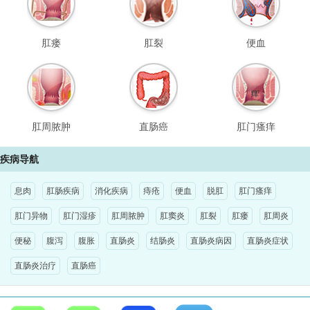
肛瘘
肛裂
便血
肛周脓肿
直肠癌
肛门瘙痒
疾病导航
息肉
肛肠疾病
消化疾病
痔疮
便血
脱肛
肛门瘙痒
肛门异物
肛门湿疹
肛周脓肿
肛窦炎
肛裂
肛瘘
肛周炎
便秘
腹泻
腹胀
直肠炎
结肠炎
直肠炎病因
直肠炎症状
直肠炎治疗
直肠癌