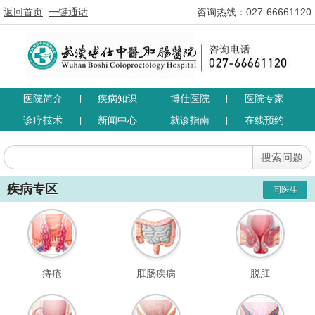
返回首页
一键通话
咨询热线：027-66661120
医院简介
疾病知识
博仕医院
医院专家
|
|
诊疗技术
新闻中心
就诊指南
在线预约
|
|
疾病专区
问医生
痔疮
肛肠疾病
脱肛